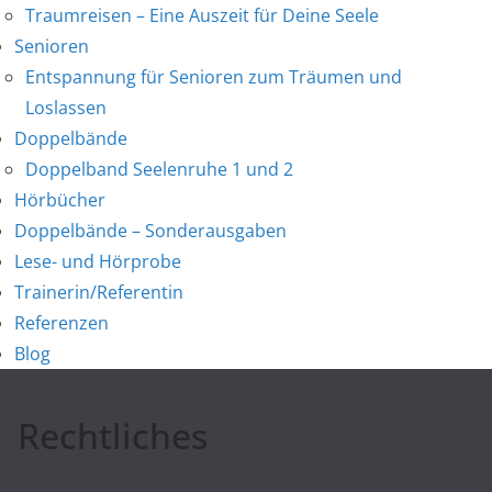
Traumreisen – Eine Auszeit für Deine Seele
Senioren
Entspannung für Senioren zum Träumen und
Loslassen
Doppelbände
Doppelband Seelenruhe 1 und 2
Hörbücher
Doppelbände – Sonderausgaben
Lese- und Hörprobe
Trainerin/Referentin
Referenzen
Blog
Rechtliches