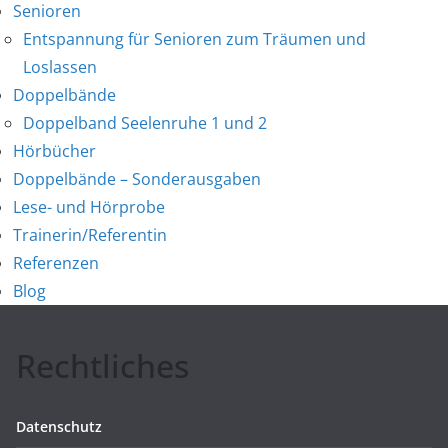
Senioren
Entspannung für Senioren zum Träumen und
Loslassen
Doppelbände
Doppelband Seelenruhe 1 und 2
Hörbücher
Doppelbände – Sonderausgaben
Lese- und Hörprobe
Trainerin/Referentin
Referenzen
Blog
Rechtliches
Datenschutz